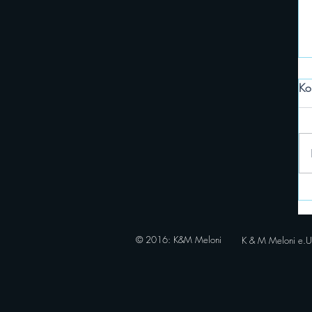
 Erwartungen 
Ko
© 2016
: K&M Meloni
K & M Meloni e.