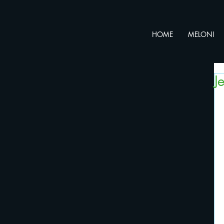
HOME
MELONI
J