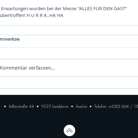
wurden bei der Messe "ALLES FÜR DEN GAST" 
übertroffen! H U R R A..HA HA
mmentare
Kommentar verfassen...
U. • Adlerstraße 44 • 9523 Landskron • Austria • Telefon: +43(0) 664 / 