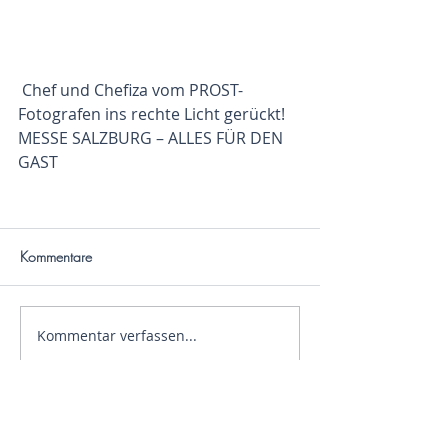
 Chef und Chefiza vom PROST-
Fotografen ins rechte Licht gerückt! 
MESSE SALZBURG – ALLES FÜR DEN 
GAST
Kommentare
Kommentar verfassen...
K & M Meloni e.U. • Adlerstraße 44 • 9523
Landskron • Austria • Telefon: +43(0) 664 /