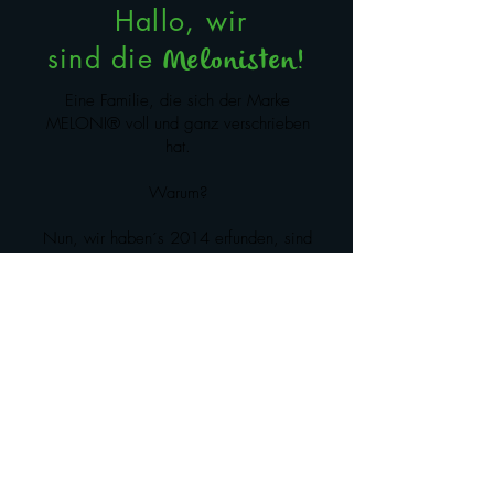
Hallo, wir
sind die
Melonisten!
Eine Familie, die sich der Marke
MELONI® voll und ganz verschrieben
hat.
Warum?
Nun, wir haben´s 2014 erfunden, sind
täglich in Sachen MELONI® unterwegs
und sind uns sicher, mit MELONI® einen
Weingenuss der Extraklasse anbieten
zu können, der auch Sie und Ihre Gäste
begeistern wird. Lassen Sie sich
verzaubern und tauchen Sie ein, in eine
Welt des vollen Genusses.