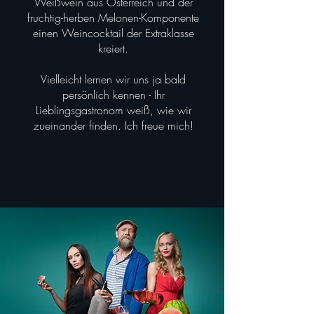
Weißwein aus Österreich und der
fruchtig-herben Melonen-Komponente
einen Weincocktail der Extraklasse
kreiert.
Vielleicht lernen wir uns ja bald
persönlich kennen - Ihr
Lieblingsgastronom weiß, wie wir
zueinander finden. Ich freue mich!