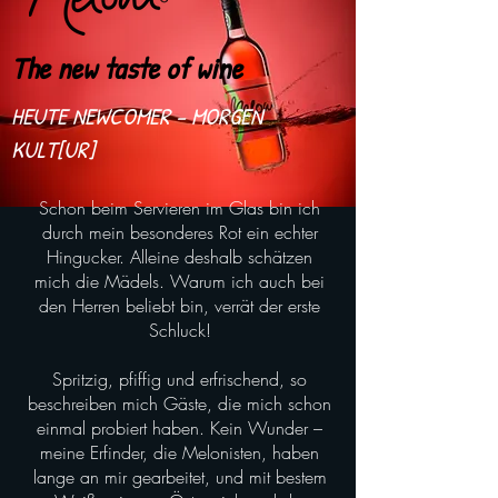
The new taste of wine
HEUTE NEWCOMER – MORGEN
KULT[UR]
Schon beim Servieren im Glas bin ich
durch mein besonderes Rot ein echter
Hingucker. Alleine deshalb schätzen
mich die Mädels. Warum ich auch bei
den Herren beliebt bin, verrät der erste
Schluck!
Spritzig, pfiffig und erfrischend, so
beschreiben mich Gäste, die mich schon
einmal probiert haben. Kein Wunder –
meine Erfinder, die Melonisten, haben
lange an mir gearbeitet, und mit bestem