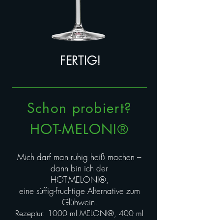
FERTIG!
Schon probiert?
HOT-MELONI
®
Mich darf man ruhig heiß machen –
dann bin ich der
HOT-MELONI
®,
eine süffig-fruchtige Alternative zum
Glühwein.
Rezeptur: 1000 ml MELONI®, 400 ml