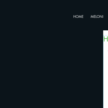
HOME
MELONI
H