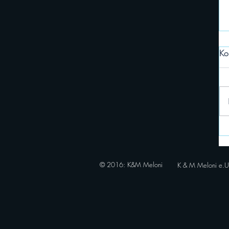
Ko
© 2016
: K&M Meloni
K & M Meloni e.