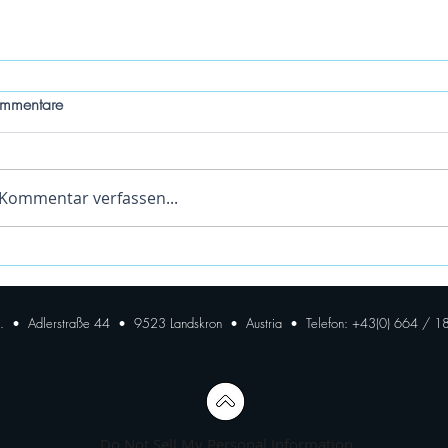
mmentare
Kommentar verfassen...
U. • Adlerstraße 44 • 9523 Landskron • Austria • Telefon: +43(0) 664 / 
Do Not Sell My Personal Information